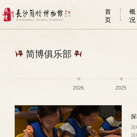
首
概
页
况
简博俱乐部
2026
2025
探
活动
活