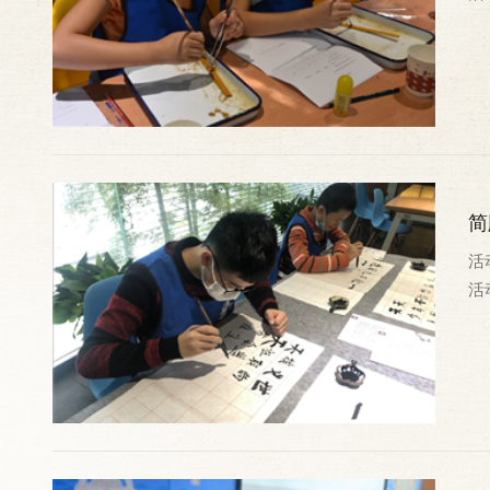
简
活动
活