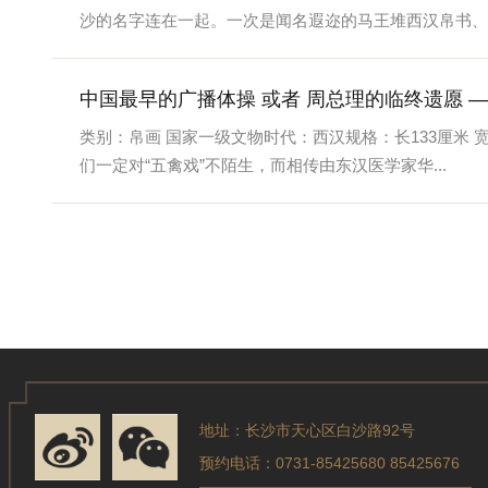
沙的名字连在一起。一次是闻名遐迩的马王堆西汉帛书、..
中国最早的广播体操 或者 周总理的临终遗愿 
类别：帛画 国家一级文物时代：西汉规格：长133厘米 
们一定对“五禽戏”不陌生，而相传由东汉医学家华...
地址：长沙市天心区白沙路92号
预约电话：0731-85425680 85425676