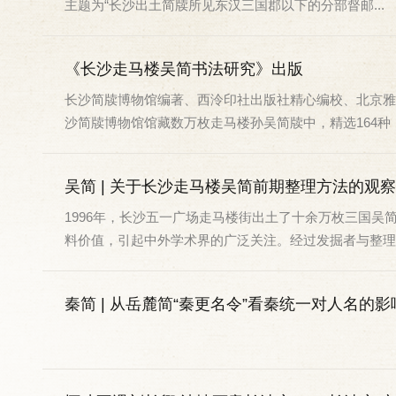
主题为“长沙出土简牍所见东汉三国郡以下的分部督邮...
《长沙走马楼吴简书法研究》出版
长沙简牍博物馆编著、西泠印社出版社精心编校、北京雅
沙简牍博物馆馆藏数万枚走马楼孙吴简牍中，精选164种，其
吴简 | 关于长沙走马楼吴简前期整理方法的观
1996年，长沙五一广场走马楼街出土了十余万枚三国
料价值，引起中外学术界的广泛关注。经过发掘者与整理者的
秦简 | 从岳麓简“秦更名令”看秦统一对人名的影