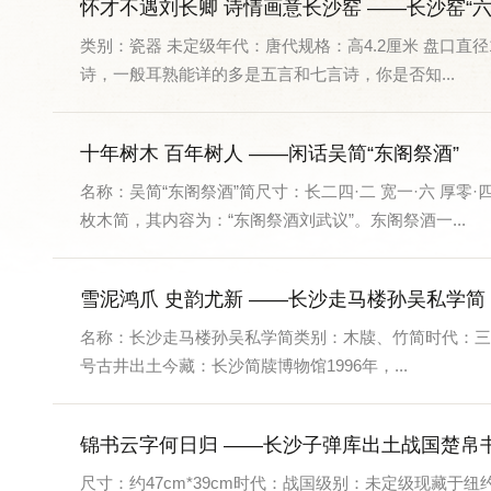
怀才不遇刘长卿 诗情画意长沙窑 ——长沙窑“六
类别：瓷器 未定级年代：唐代规格：高4.2厘米 盘口直
诗，一般耳熟能详的多是五言和七言诗，你是否知...
十年树木 百年树人 ——闲话吴简“东阁祭酒”
名称：吴简“东阁祭酒”简尺寸：长二四·二 宽一·六 
枚木简，其内容为：“东阁祭酒刘武议”。东阁祭酒一...
雪泥鸿爪 史韵尤新 ——长沙走马楼孙吴私学简
名称：长沙走马楼孙吴私学简类别：木牍、竹简时代：三国尺寸
号古井出土今藏：长沙简牍博物馆1996年，...
锦书云字何日归 ——长沙子弹库出土战国楚帛
尺寸：约47cm*39cm时代：战国级别：未定级现藏