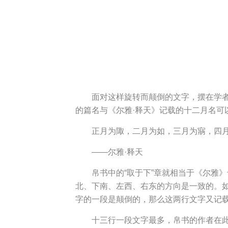
面对这样旋转而颠倒的文字，摆在学
的篇名与《尔雅·释天》记载的十二月名可
正月为陬，二月为如，三月为寎，四
——尔雅·释天
帛书中的“取于下”章就相当于《尔雅
北、下南、左西、右东的方向是一致的。
字的一段是颠倒的，那么这两行文字又记
十三行一段文字最多，帛书的作者在此