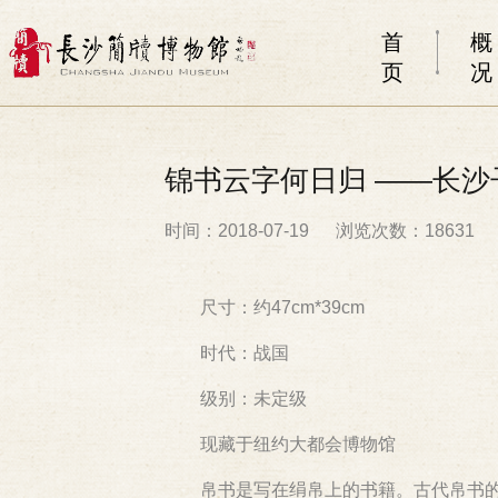
首
概
页
况
锦书云字何日归 ——长
时间：2018-07-19
浏览次数：18631
尺寸：约47cm*39cm
时代：战国
级别：未定级
现藏于纽约大都会博物馆
帛书是写在绢帛上的书籍。古代帛书