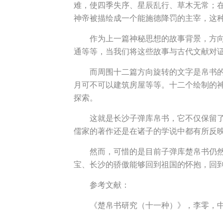
难，使四季失序、星辰乱行、草木无常；
神帝被描绘成一个能施德降罚的主宰，这种
作为上一篇神秘思想的故事背景，方
通等等，当我们将这些故事与古代文献对
而周围十二篇方向旋转的文字是帛书
月可不可以建筑房屋等等。十二个绘制的
探索。
这就是长沙子弹库帛书，它不仅保留
儒家的著作还是在诸子的学说中都有所反
然而，可惜的是目前子弹库楚帛书仍
宝、长沙的骄傲能够回到祖国的怀抱，回
参考文献：
《楚帛书研究（十一种）》，李零，中西