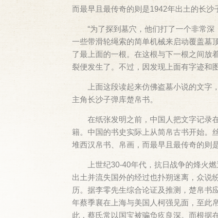
而最早且最传奇的则是1942年出土的长沙
“为了探到墓穴，他们打了一个非常
一些带滑轮绳索的简单机械来启动覆盖墓
了最上面的一根。在这根与下一根之间放着
裂便发生了。不过，因发现上面有字迹和图
上面这段读起来仿佛盗墓小说的文字，
主角长沙子弹库楚帛书。
在纸张发明之前，中国人把文字记录
籍。中国的书史实际上从简帛古书开始。
堆西汉帛书、帛画，而最早且最传奇的则是
上世纪30-40年代，抗日战争的烽
出土并流失国外的经过也扑朔迷离，众说
历。据李零先生综合论证及推测，楚帛书应当
年蔡季襄在上海与美国人柯强见面，至此
此，蔡氏常以国宝被骗负疚良深。而根据