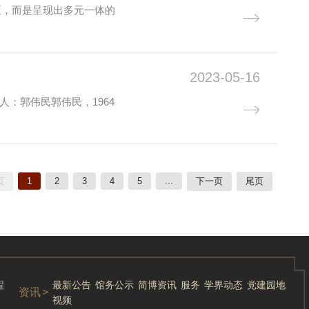
区，而是呈现出多元一体的
2023-05-16
讲人：郭伟民郭伟民，1964
页
1
2
3
4
5
...
下一页
尾页
程
最新公告
馆务公示
简博资讯
服务
学界动态
党建园地
资讯
>
视频