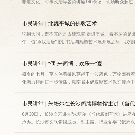
非遗文化、时事政治等各类讲座140余场，现场听众超过..
市民讲堂 | 北魏平城的佛教艺术
说到大同，逛不完的是古建瑰宝;走进平城，看不尽的是
午，值“承汉启唐”北朝书法与雕塑艺术展开展之际，我馆特别
市民讲堂 | “偶”来简博，欢乐一“夏”
盛夏的七月，草木伴着微风荡起了一波碧色，万物因有着
化魅力得到进一步传播，湖南省木偶皮影艺术保护传承中心
市民讲堂 | 朱培尔在长沙简牍博物馆主讲《当
6月30日，“长沙文艺讲堂”朱培尔《当代篆刻艺术》讲
承办。长沙市文联党组成员、副主席、行业党委书记周永康.