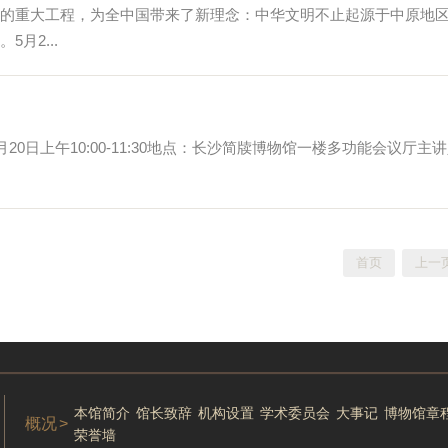
的重大工程，为全中国带来了新理念：中华文明不止起源于中原地
月2...
月20日上午10:00-11:30地点：长沙简牍博物馆一楼多功能会议厅主
首页
上一
本馆简介
馆长致辞
机构设置
学术委员会
大事记
博物馆章
概况
>
荣誉墙