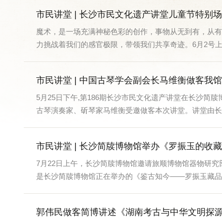
市民讲堂 | 长沙市民文化遗产讲堂儿童节特别
魔术，是一场充满神秘色彩的创作，事物从无到有，从有
力挑战着我们的感官极限，带领我们共享奇迹。6月2号上午
市民讲堂 | 中国古琴学会副会长马维衡做客我
5月25日下午,第186期长沙市民文化遗产讲堂在长沙
古琴演奏家、斫琴家马维衡受邀做客本次讲堂。讲堂由长..
市民讲堂 | 长沙简牍博物馆举办《罗振玉的收
7月22日上午，长沙简牍博物馆邀请旅顺博物馆器物研
是长沙简牍博物馆正在举办的《鉴古知今——罗振玉藏品展》
郭伟民做客简博讲述《湖南考古与中华文明探