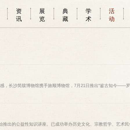
资
展
典
学
活
讯
览
藏
术
动
，长沙简牍博物馆携手旅顺博物馆，7月21日推出“鉴古知今——罗
月开始推出的公益性知识讲座。已成功举办历史文化、宗教哲学、艺术