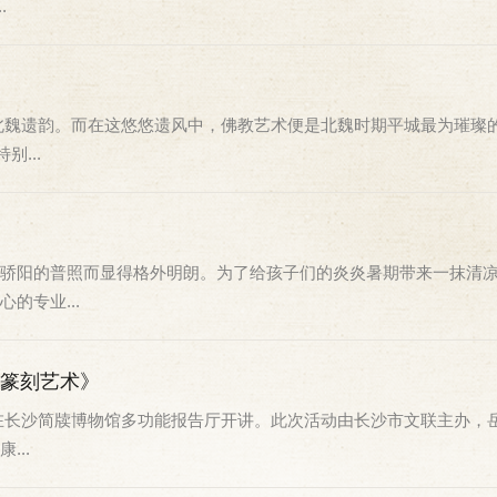
.
北魏遗韵。而在这悠悠遗风中，佛教艺术便是北魏时期平城最为璀璨的
...
骄阳的普照而显得格外明朗。为了给孩子们的炎炎暑期带来一抹清
的专业...
代篆刻艺术》
座在长沙简牍博物馆多功能报告厅开讲。此次活动由长沙市文联主办，
..