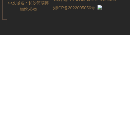
中文域名：
长沙简牍博
湘ICP备2022005056号
物馆.公益