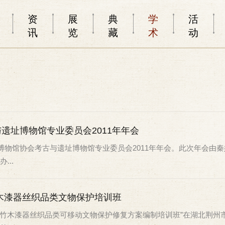
资
展
典
学
活
讯
览
藏
术
动
遗址博物馆专业委员会2011年年会
博物馆协会考古与遗址博物馆专业委员会2011年年会。此次年会由
..
木漆器丝织品类文物保护培训班
“竹木漆器丝织品类可移动文物保护修复方案编制培训班”在湖北荆州