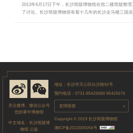
2013年6月17日下午，长沙简牍博物馆在馆二楼简牍
了讨论。长沙简牍博物馆有着十几年的长沙走马楼三国吴简.
地址：长沙市天心区白沙路92号
预约电话：0731-85425680 85425676
关注微博、微信公众号
友情链接
>
您的掌中博物馆
Copyright © 2019 长沙简牍博物馆.
中文域名：
长沙简牍博
湘ICP备2022005056号
物馆.公益