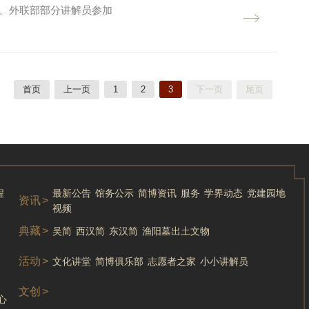
员、外联部部分讲解员参加
首页
上一页
1
2
3
下一页
尾页
程
最新公告
馆务公示
简博资讯
服务
学界动态
党建园地
资讯
>
视频
典藏
>
吴简
西汉简
东汉简
渔阳墓出土文物
活动
>
文化讲堂
简博俱乐部
志愿者之家
小小讲解员
文创
>
心