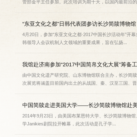
管部金平主任参加。此次培训为期十天，以国内最前沿的竹.
“东亚文化之都”日韩代表团参访长沙简牍博物馆
4月20日，参加“东亚文化之都·2017中国长沙活动年
韩领导人会议机制人文领域的重要成果，旨在弘扬...
我馆赴济南参加“2017中国简帛文化大展”筹备
由中国文化遗产研究院、山东博物馆联合主办，长沙简牍博
次展览将涵盖目前国内出土的从战国、秦、汉至三国、晋时.
中国简牍走进美国大学——长沙简牍博物馆赴
2014年9月23日，由美国布莱恩特大学、长沙简牍博
学Janikies剧院拉开帷幕，此次活动是孔子学...