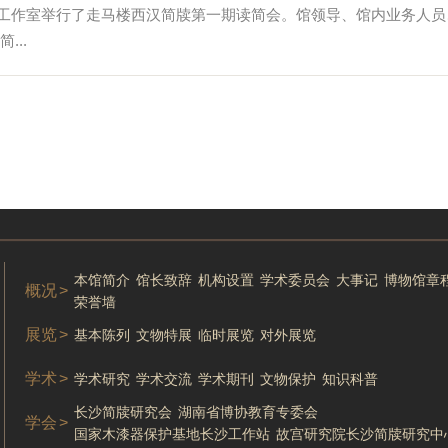
整理工作室举行了走马楼西汉简牍第一期读简会。馆领导、馆内业务人
..
本馆简介
馆长致辞
机构设置
学术委员会
大事记
博物馆章
概况
>
荣誉墙
展览
>
基本陈列
文物特展
临时展览
对外展览
学术
>
学术研究
学术交流
学术期刊
文物保护
知识科普
长沙简牍研究会
湖南省博协教育专委会
学会
>
国家木漆器保护基地长沙工作站
故宫研究院长沙简牍研究中