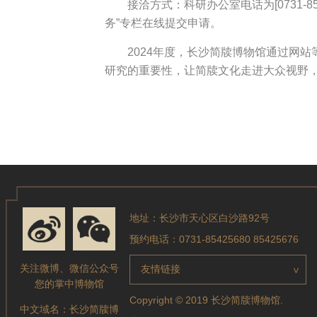
接洽方式：科研办公室电话为[0731-85
务”专栏在线提交申请。
2024年度，长沙简牍博物馆通过网
研究的重要性，让简牍文化走进大众视野
地址：长沙市天心区白沙路92号
预约电话：0731-85425680 85425676
关注微博、微信公众号
友情链接
>
您的掌中博物馆
Copyright © 2019 长沙简牍博物馆.
中文域名：
长沙简牍博