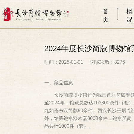
首
概
页
况
2024年度长沙简牍博物
时间：2025-01-01
浏览次数：8276
一、藏品信息
长沙简牍博物馆作为我国首座简牍专
至2024年，馆藏总数达103300余件（
九如斋东汉简牍80余件、西汉长沙王后 “
外，馆藏饱水漆木器3000余件，饱水吴
品共计1000件（套）。