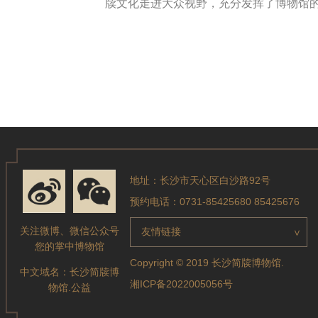
牍文化走进大众视野，充分发挥了博物馆
地址：长沙市天心区白沙路92号
预约电话：0731-85425680 85425676
关注微博、微信公众号
友情链接
>
您的掌中博物馆
Copyright © 2019 长沙简牍博物馆.
中文域名：
长沙简牍博
湘ICP备2022005056号
物馆.公益