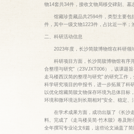
物14套共34件，接收文物局移交碑刻、墓
馆藏珍贵藏品共2594件，类型主要
件，其中一级文物1223件，占比近一半；
二、科研活动信息
2023年度，长沙简牍博物馆在科研
科研项目方面，长沙简牍博物馆有序
合整理与研究”（23VJXT006），该
走马楼西汉简的整理与研究” 的研究工作
科学研究项目的申报书，进一步拓展了科研
以优化馆藏简牍文物保存环境为总体目标
环境和微环境达到长期相对“安全、稳定、
在学术成果方面，成功出版了《长沙
料。完成了《走马楼吴简·竹木牍》卷及
全年撰写专业论文6篇，这些论文涵盖了