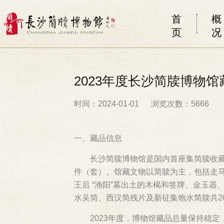
首
概
页
况
2023年度长沙简牍博物
时间：2024-01-01
浏览次数：5666
一、藏品信息
长沙简牍博物馆是国内首座集简牍收藏
件（套）。馆藏文物以简牍为主，包括走马楼
王后 “渔阳”墓出土的木楬和签牌、金玉器
水吴简、西汉简残片及新征集饱水简牍共2
2023年度，博物馆藏品总量保持稳