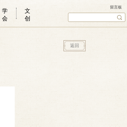
留言板
学
文
会
创
返回