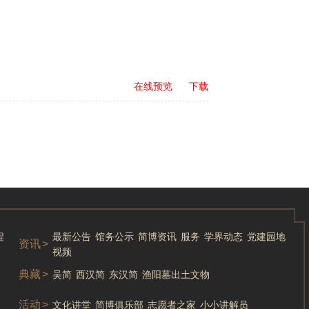
在线预览
下载
程
最新公告
馆务公示
简博资讯
服务
学界动态
党建园地
资讯
>
视频
典藏
>
吴简
西汉简
东汉简
渔阳墓出土文物
活动
>
文化讲堂
简博俱乐部
志愿者之家
小小讲解员