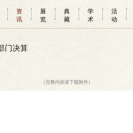
资
展
典
学
活
讯
览
藏
术
动
馆部门决算
（完整内容请下载附件）