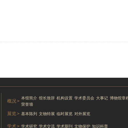
本馆简介
馆长致辞
机构设置
学术委员会
大事记
博物馆章
概况
>
荣誉墙
展览
>
基本陈列
文物特展
临时展览
对外展览
学术
>
学术研究
学术交流
学术期刊
文物保护
知识科普