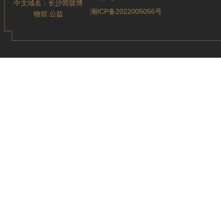
中文域名：
长沙简牍博
湘ICP备2022005056号
物馆.公益