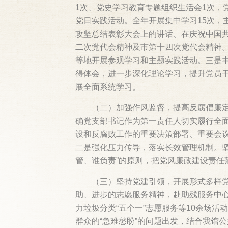
1次、党史学习教育专题组织生活会1次，
党日实践活动。全年开展集中学习15次，
攻坚总结表彰大会上的讲话、在庆祝中国共
二次党代会精神及市第十四次党代会精神
等地开展参观学习和主题实践活动。三是丰
得体会，进一步深化理论学习，提升党员干部
展全面系统学习。
（二）加强作风监督，提高反腐倡廉
确党支部书记作为第一责任人切实履行全
设和反腐败工作的重要决策部署、重要会议
二是强化压力传导，落实长效管理机制。
管、谁负责”的原则，把党风廉政建设责任
（三）坚持党建引领，开展形式多样党
助、进步的志愿服务精神，赴助残服务中心开
力垃圾分类“五个一”志愿服务等10余场
群众的“急难愁盼”的问题出发，结合我馆