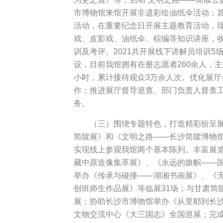
市博物馆来馆开展非遗彩绘油纸伞活动；首
活动，在重要纪念日开展主题教育活动，现
戏、皮影戏、油纸伞、棕编等知识讲座，
训及考评。2021共开展线下讲解员培训
设，目前我馆拥有在册志愿者260余人，主
小时，累计接待观众3万余人次。优化展
作；推进展厅督导巡查、部门负责人督查
务。
（三）围绕专题特色，打造精彩纷呈
简牍展》和《文明之路——长沙简牍博物
实现线上参观我馆两个基本陈列。丰富展
藏中原造像集萃展》、《永远的旗帜——国
举办《传承与碰撞——湖湘书画展》、《
创班师生作品展》等临展31场；与甘肃简
展；协助长沙市博物馆举办《从里耶到长
文物交流中心《大三国志》全国巡展；完