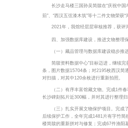
长沙走马楼三国孙吴简牍在“庆祝中国
莂”、“西汉五弦漆木筑”等十二件文物荣获
2021年，我馆经层层审核推荐，获
四、加强数据库建设，推进文物整理
（一）藏品管理与数据库建设稳步推进
简牍资料数据中心”目标迈进，继续完善
条，图片数据15704条；对2195枚西
对扫描，对其中120余枚进行重新拍照。
（二）有序丰富馆藏文物。完成1件春
长沙碑刻拓片近300幅，并对其进行整理
（三）扎实开展文物保护项目。完成
后续保护工作，全年完成1481片有字竹
楼简牍的重新拼对与修复；完成67件渔阳墓