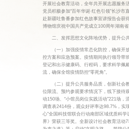
开展社会教育活动，全年共开展志愿服务活
党员积极参加“百年华诞·红色引领”长沙市
赴新疆吐鲁番参加红色故事宣讲报告会获得
博物馆庆祝中国共产党成立100周年湖南
二、发挥思想文化阵地优势，提升公
（一）加强疫情常态化防控，确保开
控方案和应急预案。疫情期间执行领导带班
登记和出示健康码、行程码，要求科学佩
流，确保全馆疫情防控“零死角”。
（二）提升公共服务品质，创新社会教
位限流、预约参观要求情况下，线下接待观众
动150场、“小馆员岗位实践活动”221场
调查表2414份，观众好评率达98.7%，
心”全国科技馆联合行动南部区域优质科学
界》荣获三等奖。全新设计社会教育活动7
为吏之道》等；启动“文明之路——简牍公