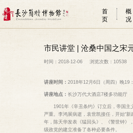
首
概
页
况
市民讲堂 | 沧桑中国之宋
时间：2018-12-06
浏览次数：10538
讲座时间：
2018年12月6日（周四）晚19：1
讲座地点：
长沙万代大酒店7楼多功能厅
1901年《辛丑条约》订立后，帝国
严重。李鸿展病逝，袁世凯接任，开始“新政
年，陈天华发表《猛回头》、《警世钟》，
级政党的建立准备了各种必要条件。