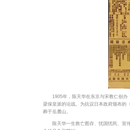
1905年，陈天华在东京与宋教仁创
梁保皇派的论战。为抗议日本政府颁布的《
葬于岳麓山。
陈天华一生救亡图存、忧国忧民、宣