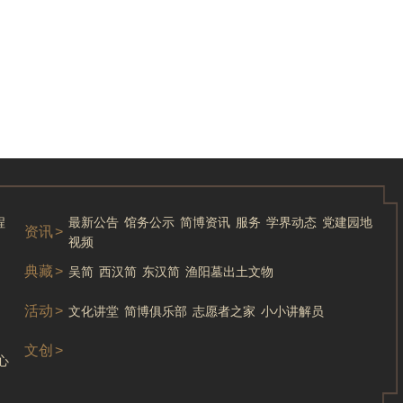
程
最新公告
馆务公示
简博资讯
服务
学界动态
党建园地
资讯
>
视频
典藏
>
吴简
西汉简
东汉简
渔阳墓出土文物
活动
>
文化讲堂
简博俱乐部
志愿者之家
小小讲解员
文创
>
心