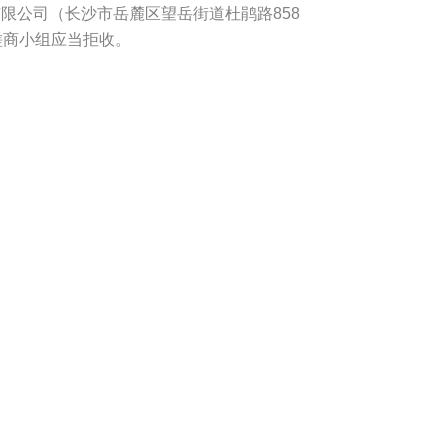
理有限公司（长沙市岳麓区望岳街道杜鹃路858
磋商小组应当拒收。