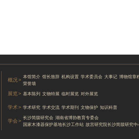
本馆简介
馆长致辞
机构设置
学术委员会
大事记
博物馆章
概况
>
荣誉墙
展览
>
基本陈列
文物特展
临时展览
对外展览
学术
>
学术研究
学术交流
学术期刊
文物保护
知识科普
长沙简牍研究会
湖南省博协教育专委会
学会
>
国家木漆器保护基地长沙工作站
故宫研究院长沙简牍研究中