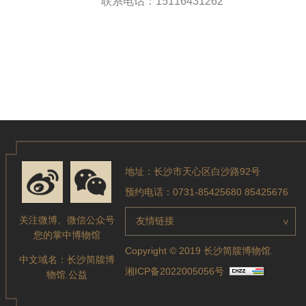
联系电话：15116431262
地址：长沙市天心区白沙路92号
预约电话：0731-85425680 85425676
关注微博、微信公众号
友情链接
>
您的掌中博物馆
Copyright © 2019 长沙简牍博物馆.
中文域名：
长沙简牍博
湘ICP备2022005056号
物馆.公益