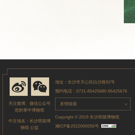
地址：长沙市天心区白沙路92号
预约电话：0731-85425680 85425676
关注微博、微信公众号
友情链接
>
您的掌中博物馆
Copyright © 2019 长沙简牍博物馆.
中文域名：
长沙简牍博
湘ICP备2022005056号
物馆.公益