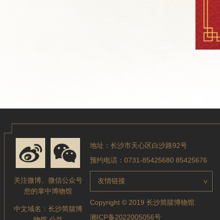
地址：长沙市天心区白沙路92号
预约电话：0731-85425680 85425676
关注微博、微信公众号
友情链接
>
您的掌中博物馆
Copyright © 2019 长沙简牍博物馆.
中文域名：
长沙简牍博
湘ICP备2022005056号
物馆.公益