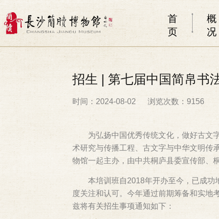
首
概
页
况
招生 | 第七届中国简帛
时间：2024-08-02
浏览次数：9156
为弘扬中国优秀传统文化，做好古文
术研究与传播工程、古文字与中华文明传
物馆一起主办，由中共桐庐县委宣传部、桐
本培训班自2018年开办至今，已成
度关注和认可。今年通过前期筹备和实地考
兹将有关招生事项通知如下：