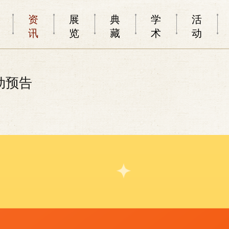
资
展
典
学
活
讯
览
藏
术
动
活动预告