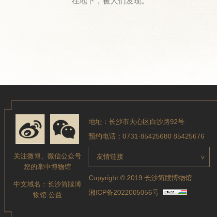
在地下，被人们发现。
地址：长沙市天心区白沙路92号
预约电话：0731-85425680 85425676
关注微博、微信公众号
友情链接
>
您的掌中博物馆
Copyright © 2019 长沙简牍博物馆.
中文域名：
长沙简牍博
湘ICP备2022005056号
物馆.公益