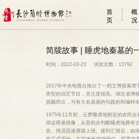
首
概
页
况
简牍故事 | 睡虎地秦墓的
时间：2022-02-23
浏览次数：13792
2017年中央电视台推出了一档文博探索
类型的综艺节目，关注度很高。湖北省博
脱颖而出，与有大名鼎鼎的勾践剑和编钟
1975年11月初，云梦睡虎地附近的农
得这两者很像，从而初步判断睡虎地葬有
告。情况迅速逐级上报。接到汇报后，由湖
作正式开始。在30米长的地段中，明显的