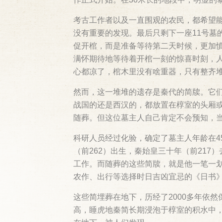
考古工作者以及一直围观的农民，都希望能
没有重要的发现。最后只剩下一座11号墓
促开棺，而是准备等待第二天时候，更加
满怀期待地等待着开棺一刻的惊喜时刻，人们
心都凉了，棺木里没有啥重器，只有整齐
然而，这一堆堆的遗存是秦代的简牍。它
战国的还是西汉的，都放置在椁室的头厢
随葬。但这位墓主人自己肯定不会预知，
科研人员经过化验，确定了墓主人年龄在45
（前262）出生，秦始皇三十年（前217
工作。而随葬的这些简牍，就是他一笔一
农作、出行等选择时日吉凶宜忌的《日书
这些简埋葬在地下，历经了2000多年依
高，睡虎地秦简长期浸泡于椁室的积水中