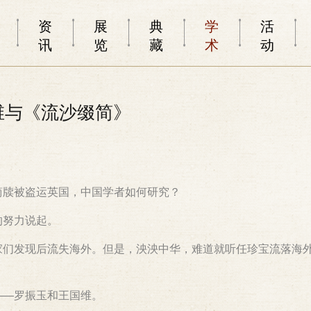
资
展
典
学
活
讯
览
藏
术
动
国维与《流沙缀简》
简牍被盗运英国，中国学者如何研究？
的努力说起。
家们发现后流失海外。但是，泱泱中华，难道就听任珍宝流落海
——罗振玉和王国维。