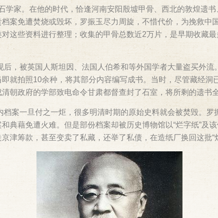
名的金石学家。在他的时代，恰逢河南安阳殷墟甲骨、西北的敦煌遗
贵档案免遭焚烧或毁坏，罗振玉尽力周旋，不惜代价，为挽救中
对这些资料进行整理；收集的甲骨总数近2万片，是早期收藏最多
发现后，被英国人斯坦因、法国人伯希和等外国学者大量盗买外流。
即就拍照10余种，将其部分内容编写成书。当时，尽管藏经洞
成清朝政府的学部致电命令甘肃都督查封了石室，将所剩的遗书
大内档案一旦付之一炬，很多明清时期的原始史料就会被焚毁。罗
和典藉免遭火难。但是部份档案却被历史博物馆以“烂字纸”及该
京津筹款，甚至变卖了私藏，还举了私债，在造纸厂换回这批“烂