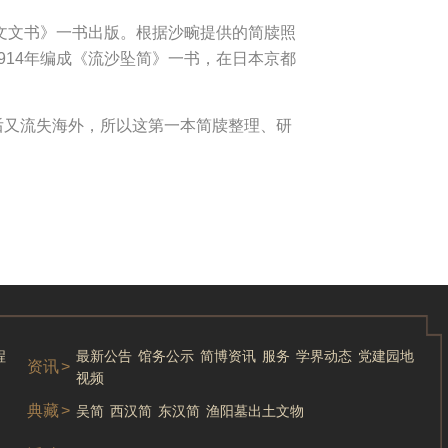
文文书》一书出版。根据沙畹提供的简牍照
14年编成《流沙坠简》一书，在日本京都
后又流失海外，所以这第一本简牍整理、研
程
最新公告
馆务公示
简博资讯
服务
学界动态
党建园地
资讯
>
视频
典藏
>
吴简
西汉简
东汉简
渔阳墓出土文物