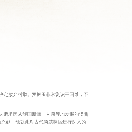
，决定放弃科举。罗振玉非常赏识王国维，不
国人斯坦因从我国新疆、甘肃等地发掘的汉晋
的兴趣，他就此对古代简牍制度进行深入的