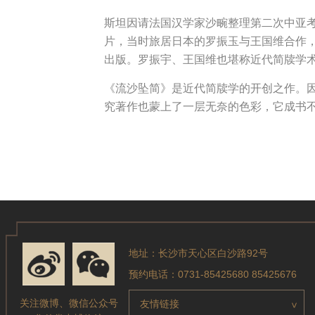
斯坦因请法国汉学家沙畹整理第二次中亚考
片，当时旅居日本的罗振玉与王国维合作，
出版。罗振宇、王国维也堪称近代简牍学
《流沙坠简》是近代简牍学的开创之作。
究著作也蒙上了一层无奈的色彩，它成书
地址：长沙市天心区白沙路92号
预约电话：0731-85425680 85425676
关注微博、微信公众号
友情链接
>