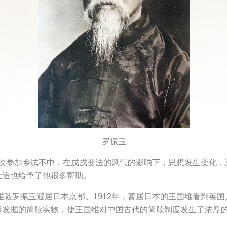
罗振玉
早年屡次参加乡试不中，在戊戌变法的风气的影响下，思想发生变化
仕途也给予了他很多帮助。
国维随罗振玉避居日本京都。1912年，暂居日本的王国维看到英
超发掘的简牍实物，使王国维对中国古代的简牍制度发生了浓厚