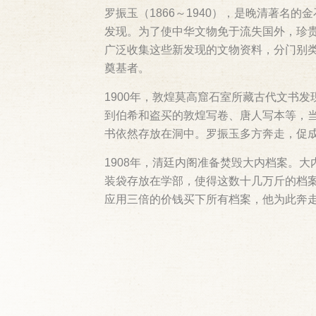
罗振玉（1866～1940），是晚清著
发现。为了使中华文物免于流失国外，珍
广泛收集这些新发现的文物资料，分门别类
奠基者。
1900年，敦煌莫高窟石室所藏古代文书
到伯希和盗买的敦煌写卷、唐人写本等，当
书依然存放在洞中。罗振玉多方奔走，促
1908年，清廷内阁准备焚毁大内档案。
装袋存放在学部，使得这数十几万斤的档案
应用三倍的价钱买下所有档案，他为此奔走