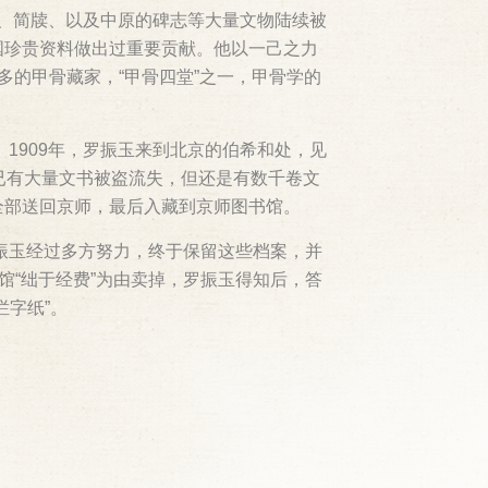
书、简牍、以及中原的碑志等大量文物陆续被
国珍贵资料做出过重要贡献。他以一己之力
的甲骨藏家，“甲骨四堂”之一，甲骨学的
1909年，罗振玉来到北京的伯希和处，见
已有大量文书被盗流失，但还是有数千卷文
全部送回京师，最后入藏到京师图书馆。
振玉经过多方努力，终于保留这些档案，并
馆“绌于经费”为由卖掉，罗振玉得知后，答
字纸”。