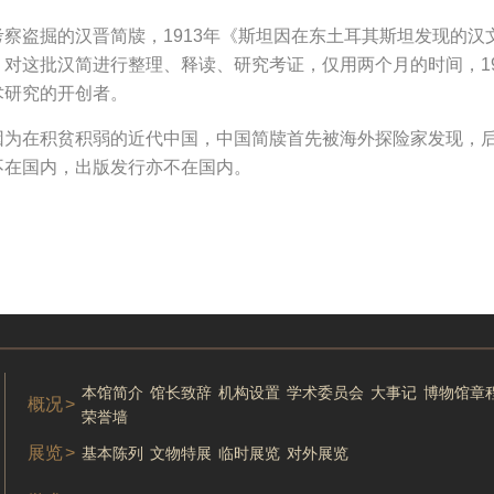
察盗掘的汉晋简牍，1913年《斯坦因在东土耳其斯坦发现的汉
对这批汉简进行整理、释读、研究考证，仅用两个月的时间，19
术研究的开创者。
因为在积贫积弱的近代中国，中国简牍首先被海外探险家发现，
不在国内，出版发行亦不在国内。
本馆简介
馆长致辞
机构设置
学术委员会
大事记
博物馆章
概况
>
荣誉墙
展览
>
基本陈列
文物特展
临时展览
对外展览