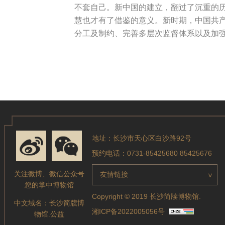
不套自己。新中国的建立，翻过了沉重的历
慧也才有了借鉴的意义。新时期，中国共
分工及制约、完善多层次监督体系以及加
地址：长沙市天心区白沙路92号
预约电话：0731-85425680 85425676
关注微博、微信公众号
友情链接
>
您的掌中博物馆
Copyright © 2019 长沙简牍博物馆.
中文域名：
长沙简牍博
湘ICP备2022005056号
物馆.公益