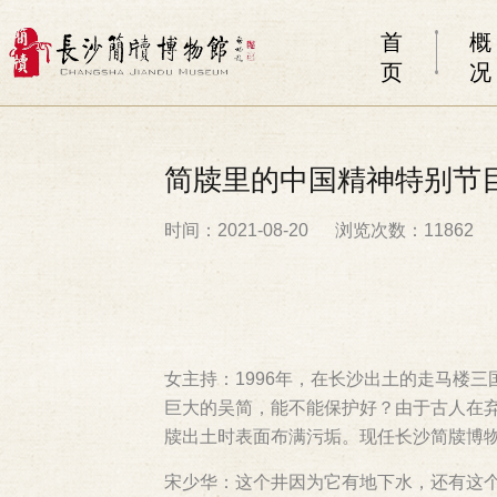
首
概
页
况
简牍里的中国精神特别节
时间：2021-08-20
浏览次数：11862
女主持：1996年，在长沙出土的走马楼
巨大的吴简，能不能保护好？由于古人在
牍出土时表面布满污垢。现任长沙简牍博物
宋少华：这个井因为它有地下水，还有这