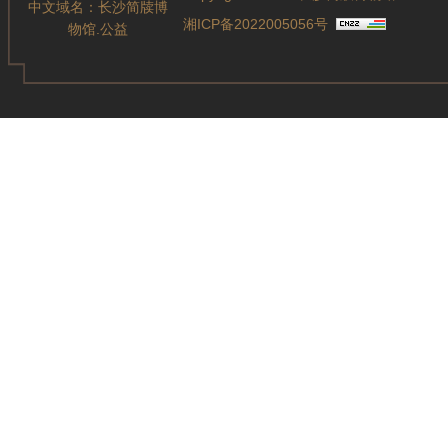
中文域名：
长沙简牍博
湘ICP备2022005056号
物馆.公益