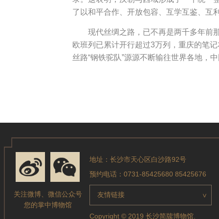
了以和平合作、开放包容、互学互鉴、互
现代丝绸之路，已不再是两千多年前那条
欧班列已累计开行超过3万列，重庆的笔
丝路“钢铁驼队”源源不断输往世界各地，
地址：长沙市天心区白沙路92号
预约电话：0731-85425680 85425676
关注微博、微信公众号
友情链接
>
您的掌中博物馆
Copyright © 2019 长沙简牍博物馆.