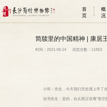
首
概
页
况
​简牍里的中国精神 | 康
时间：2021-06-24
浏览次数：11953
小简：先生，今天我们历史课上学了
说书先生：是的，自从西汉张骞“凿空