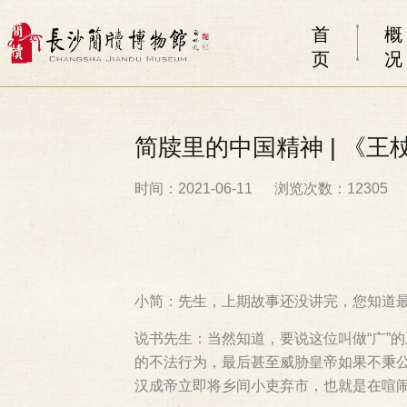
首
概
页
况
简牍里的中国精神 | 《
时间：2021-06-11
浏览次数：12305
小简：先生，上期故事还没讲完，您知道
说书先生：当然知道，要说这位叫做“广”
的不法行为，最后甚至威胁皇帝如果不秉
汉成帝立即将乡间小吏弃市，也就是在喧闹