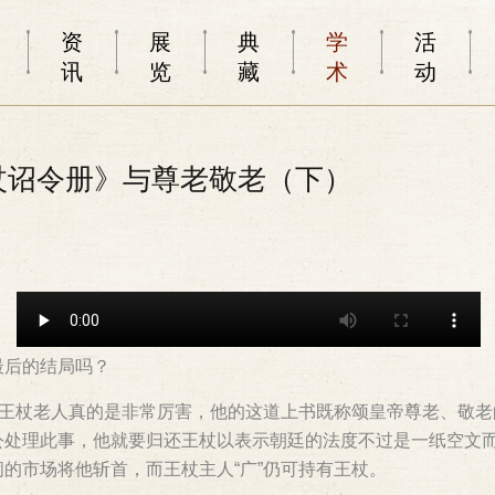
资
展
典
学
活
讯
览
藏
术
动
王杖诏令册》与尊老敬老（下）
最后的结局吗？
的王杖老人真的是非常厉害，他的这道上书既称颂皇帝尊老、敬
公处理此事，他就要归还王杖以表示朝廷的法度不过是一纸空文
的市场将他斩首，而王杖主人“广”仍可持有王杖。