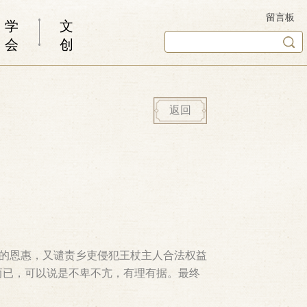
留言板
学
文
会
创
返回
老的恩惠，又谴责乡吏侵犯王杖主人合法权益
而已，可以说是不卑不亢，有理有据。最终