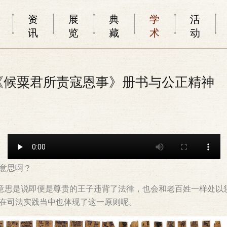
资
展
典
学
活
讯
览
藏
术
动
汉《候粟君所责寇恩事》册书与公正精神
么意思啊？
》意思是说即便是尊贵的王子违背了法律，也会和老百姓一样处以
且在司法实践当中也体现了这一原则呢。