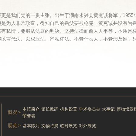
更是我们党的一贯主张。出生于湖南永兴县黄克诚将军，1955
但是为人非常耿直，得知自己的岳父要被枪毙，黄克诚并没有为
该有私情，要服从法庭的判决。坚持法律面前人人平等，本质是
能以言代法、以权压法、徇私枉法。不管什么人，不管涉及谁，
本馆简介
馆长致辞
机构设置
学术委员会
大事记
博物馆章
概况
>
荣誉墙
展览
>
基本陈列
文物特展
临时展览
对外展览