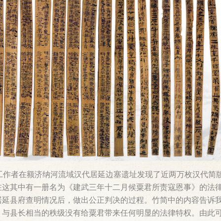
工作者在额济纳河流域汉代居延边塞遗址发现了近两万枚汉代简
在这其中有一册名为《建武三年十二月候粟君所责寇恩事》的法
居延县府查明情况后，做出公正判决的过程。竹简中的内容告诉
与县长相当的秩级没有给粟君带来任何明显的法律特权。由此可