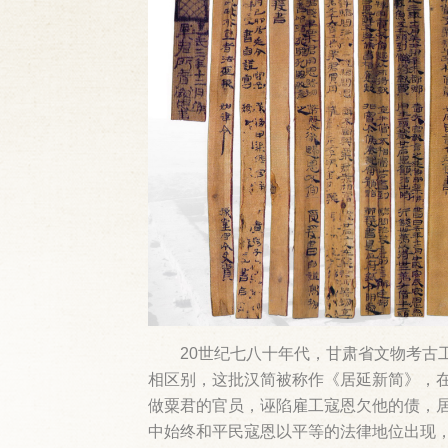
20世纪七八十年代，甘肃省文物考古
相区别，这批汉简被称作《居延新简》，
做粟君的官员，诬陷雇工寇恩欠他的债，
中始终和平民寇恩以平等的法律地位出现，