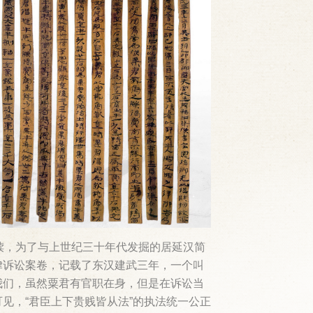
牍，为了与上世纪三十年代发掘的居延汉简
律诉讼案卷，记载了东汉建武三年，一个叫
我们，虽然粟君有官职在身，但是在诉讼当
见，“君臣上下贵贱皆从法”的执法统一公正