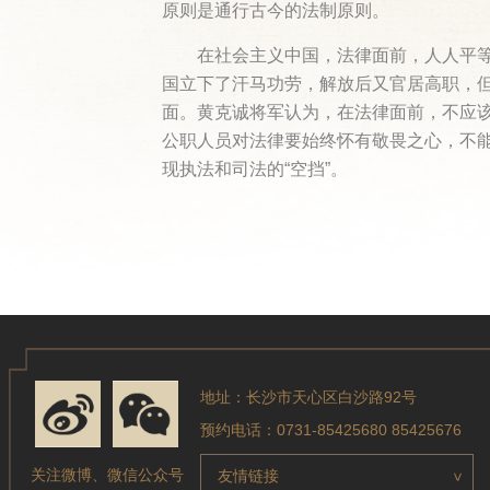
原则是通行古今的法制原则。
在社会主义中国，法律面前，人人平等
国立下了汗马功劳，解放后又官居高职，
面。黄克诚将军认为，在法律面前，不应
公职人员对法律要始终怀有敬畏之心，不
现执法和司法的“空挡”。
地址：长沙市天心区白沙路92号
预约电话：0731-85425680 85425676
关注微博、微信公众号
友情链接
>