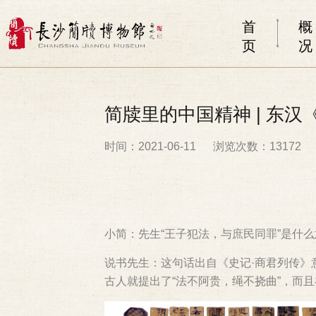
首
概
页
况
简牍里的中国精神 | 东
时间：2021-06-11
浏览次数：13172
小简：先生“王子犯法，与庶民同罪”是什
说书先生：这句话出自《史记·商君列传
古人就提出了“法不阿贵，绳不挠曲”，而