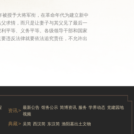
年被授予大将军衔，在革命年代为建立新中
岳父求情，而只是让妻子与其父见了最后一
权利平等、义务平等。各级领导干部和国家
只要违反法律就要依法追究责任，不允许出
程
最新公告
馆务公示
简博资讯
服务
学界动态
党建园地
资讯
>
视频
典藏
>
吴简
西汉简
东汉简
渔阳墓出土文物