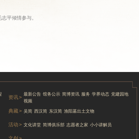
 毛志平倾情参与。
程
最新公告
馆务公示
简博资讯
服务
学界动态
党建园地
资讯
>
视频
典藏
>
吴简
西汉简
东汉简
渔阳墓出土文物
活动
>
文化讲堂
简博俱乐部
志愿者之家
小小讲解员
文创
>