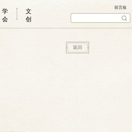
留言板
学
文
会
创
返回