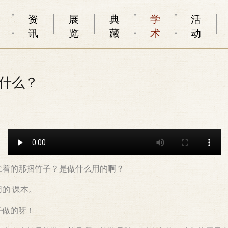
资
展
典
学
活
讯
览
藏
术
动
是什么？
拿着的那捆竹子？是做什么用的啊？
的 课本。
子做的呀！