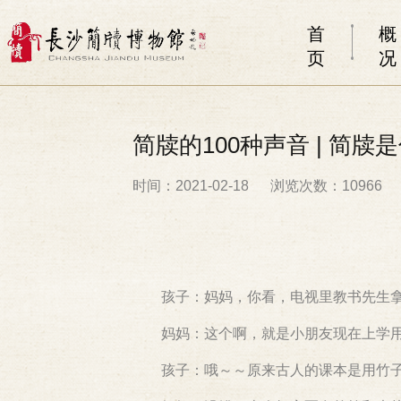
首
概
页
况
简牍的100种声音 | 简牍
时间：2021-02-18
浏览次数：10966
孩子：妈妈，你看，电视里教书先生
妈妈：这个啊，就是小朋友现在上学用
孩子：哦～～原来古人的课本是用竹