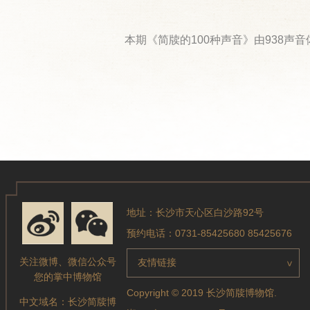
本期《简牍的100种声音》由938声
地址：长沙市天心区白沙路92号
预约电话：0731-85425680 85425676
关注微博、微信公众号
友情链接
>
您的掌中博物馆
Copyright © 2019 长沙简牍博物馆.
中文域名：
长沙简牍博