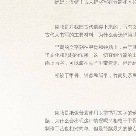
妈妈：没错！古人把字写在竹简和木
简牍是对我国古代遗存下来的，写有文
古代人书写的主要材料。为什么会选择简
早期的文字刻在甲骨和钟鼎上，由于
了文化和思想的传播，这一切直到竹简的
绢上写字，可以装在袖子里带着走。但是
相较于甲骨、钟鼎和绢帛，竹简则亲
简牍是纸张普遍使用以前书写文字的
牍，为什么会出现这种情况呢？相校于甲
制作工艺也相对简单。但是简牍最大的缺