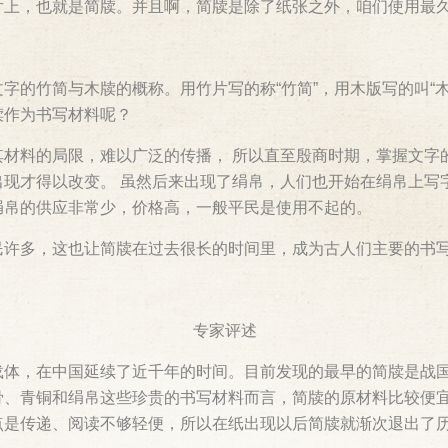
片上，也就是简牍。并且啊，简牍是除了纸张之外，咱们使用最
字的竹简与木牍的概称。用竹片写的称“竹简”，用木版写的叫“
牍作为书写材料呢？
其材料的局限，难以广泛的传播， 所以直至殷商时期，掌握文字
出现才得以改变。 虽然后来出现了绢帛，人们也开始在绢帛上写
绢帛的供应非常少，价格高，一般平民是使用不起的。
民许多，这也让简牍在过去很长的时间里，成为古人们主要的书
专家评述
载体，在中国延续了近千年的时间。目前发现的最早的简牍是战
骨、青铜和绢帛这些珍贵的书写材料而言，简牍的原材料比较便
点是传递、阅读不够轻便，所以在纸出现以后简牍就渐次退出了