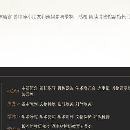
音体验官 曾瞳瞳小朋友和妈妈参与录制，感谢 简牍博物馆副馆长
本馆简介
馆长致辞
机构设置
学术委员会
大事记
博物馆章
概况
>
荣誉墙
展览
>
基本陈列
文物特展
临时展览
对外展览
学术
>
学术研究
学术交流
学术期刊
文物保护
知识科普
长沙简牍研究会
湖南省博协教育专委会
学会
>