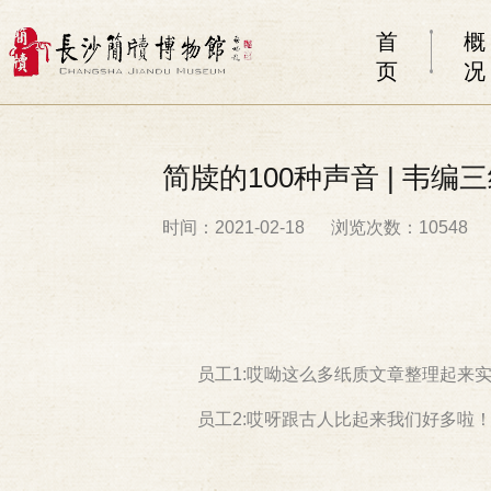
首
概
页
况
简牍的100种声音 | 韦编
时间：2021-02-18
浏览次数：10548
员工1:哎呦这么多纸质文章整理起来
员工2:哎呀跟古人比起来我们好多啦