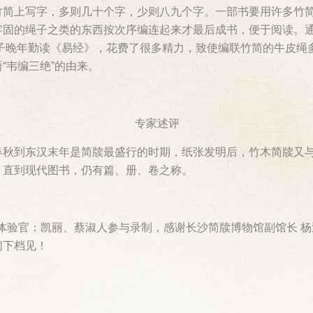
竹简上写字，多则几十个字，少则八九个字。一部书要用许多竹
固的绳子之类的东西按次序编连起来才最后成书，便于阅读。通
，孔子晚年勤读《易经》，花费了很多精力，致使编联竹简的牛皮
“韦编三绝”的由来。
专家述评
春秋到东汉末年是简牍最盛行的时期，纸张发明后，竹木简牍又
，直到现代图书，仍有篇、册、卷之称。
音体验官：凯丽、蔡淑人参与录制，感谢长沙简牍博物馆副馆长 杨
们下档见！