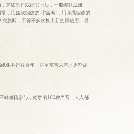
简，简牍制作或经书写后，一般编联成册，
常，用丝线编连的叫“丝编”，用麻绳编连的
绳多次脱断，不得不多次换上新的再使用。后
与纸张并行数百年，直至东晋末年才逐渐被
亚峰倾情参与，简牍的100种声音，人人都