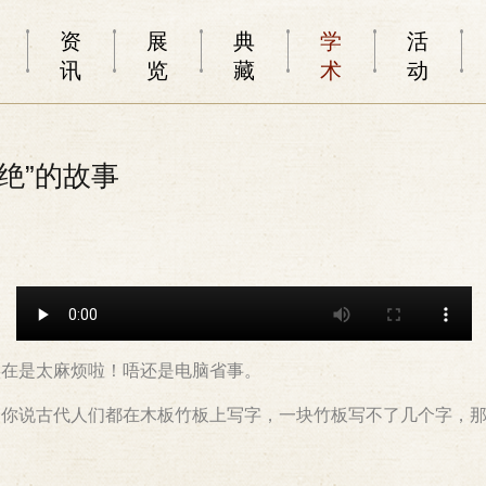
资
展
典
学
活
讯
览
藏
术
动
三绝”的故事
实在是太麻烦啦！唔还是电脑省事。
！你说古代人们都在木板竹板上写字，一块竹板写不了几个字，