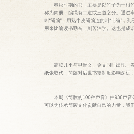
春秋时期的书，主要是以竹子为一根
称为简册，编绳有二道或三道之分。通过牢
叫“绳编”，用熟牛皮绳编连的叫“韦编”
用来比喻读书勤奋，刻苦治学。这也是成语
简牍几乎与甲骨文、金文同时出现，
纸张取代。简牍对后世书籍制度影响深远
本期《简牍的100种声音》由938声
可以为传承简牍文化贡献自己的力量，我