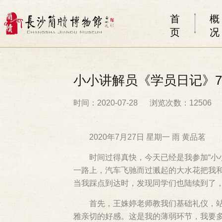
首
概
页
况
小小讲解员《学员日记》7
时间：2020-07-28
浏览次数：12506
2020年7月27日 星期一 雨 黄品茗
时间过得真快，今天已经是我参加“小
一路上，汽车飞驰而过溅起的大水花把我
当我踩点到达时，发现同学们也陆续到了
首先，王姝婷老师教我们基础礼仪，站
雅亲切的好感。这是我的薄弱环节，我要