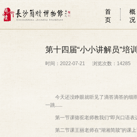
首
概
页
况
第十四届“小小讲解员”培
时间：2022-07-21
浏览次数：14285
今天还没睁眼就听见了滴答滴答的细雨
一跳......
第一节课骆驼老师教我们“即兴口语表
第二节课王丽老师在“湖湘简牍”的课