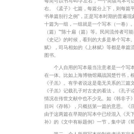
每简可以书写40字左右，一个简牍写本可以
右。《孟子》七篇，每篇分上下，则每篇平
书单篇别行之例”，正是写本时期的普遍
十篇为一组，一组就是一个写本（一卷）。
（篇）”“陈十扁（篇）等。民间流传者可
《史记》的时候，看到的大多是单个写本
赋》，司马相如的《上林赋》等都是单篇流
图书。
个人自用的写本最当注意者是一个写
在一体。比如上海博物馆藏战国楚竹书，
《子羔》。有学者说这是毫无关系的三篇
《子羔》记载孔子对古史的看法，《孔子
情况在传世文献中也不少见。如《韩非子
目叫《存韩》，只概括第一篇的意思。《
由于这两篇在早期的写本中已经混入《天
补》的《文中有标题例》一节，集中讲《