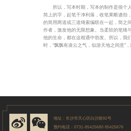
所以，写本时期，写本的制作是很个
简上的字，起笔干净利落，收笔果断遒劲
的简用两道或三道绳索编联在一起，简之
作者，激发他的无限想象。当柔软的笔锋
他的生命，都在这相遇中勃发。所以，我
时，“飘飘有凌云之气，似游天地之间意”
地址：长沙市天心区白沙路92号
预约电话：0731-85425680 85425676