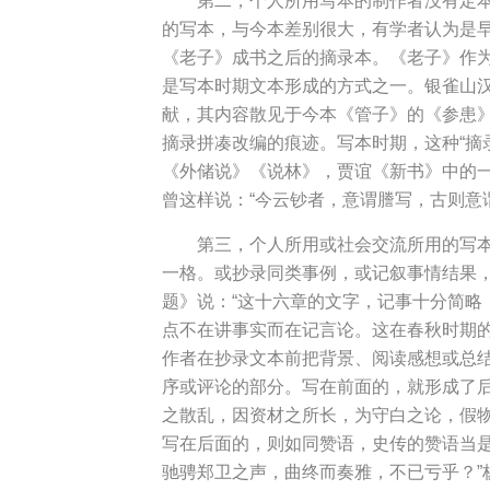
第二，个人所用写本的制作者没有定本
的写本，与今本差别很大，有学者认为是
《老子》成书之后的摘录本。《老子》作为
是写本时期文本形成的方式之一。银雀山
献，其内容散见于今本《管子》的《参患
摘录拼凑改编的痕迹。写本时期，这种“摘
《外储说》《说林》，贾谊《新书》中的一
曾这样说：“今云钞者，意谓謄写，古则意
第三，个人所用或社会交流所用的写
一格。或抄录同类事例，或记叙事情结果
题》说：“这十六章的文字，记事十分简
点不在讲事实而在记言论。这在春秋时期的
作者在抄录文本前把背景、阅读感想或总
序或评论的部分。写在前面的，就形成了
之散乱，因资材之所长，为守白之论，假
写在后面的，则如同赞语，史传的赞语当是
驰骋郑卫之声，曲终而奏雅，不已亏乎？”