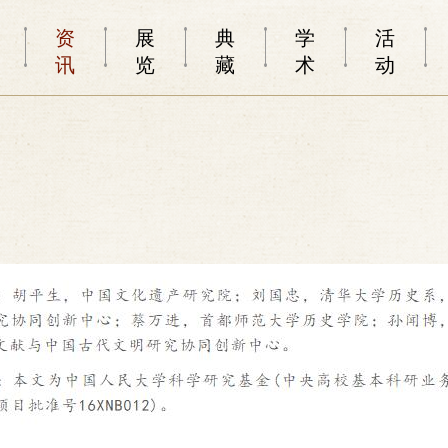
资
展
典
学
活
讯
览
藏
术
动