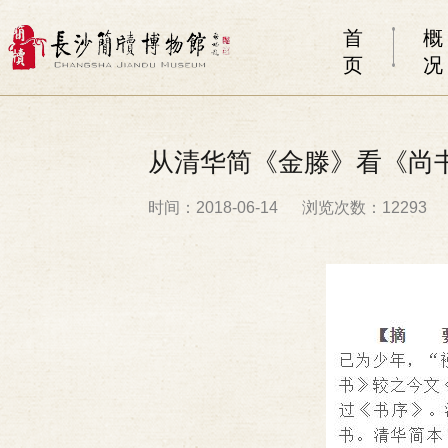
首
概
页
况
从清华简《金滕》看《尚
时间：2018-06-14
浏览次数：12293