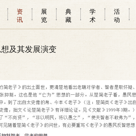
资
展
典
学
活
讯
览
藏
术
动
思想及其发展演变