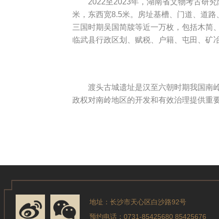
2022至2023年，湖南省文物考
米，东西宽8.5米。房址基槽、门道、道
三国时期吴国简牍等近一万枚，包括木简、
临武县行政区划、赋税、户籍、屯田、矿
渡头古城遗址是汉至六朝时期我国南
政权对南岭地区的开发和有效治理提供重
地址：长沙市天心区白沙路92号
预约电话：0731-85425680 85425676