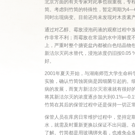
北京方面的有关专家对此事也很重视，专程
简。考虑到竹简的特殊性，暂定周期为4—
同时出现病变。目前还尚未发现对木质素
通过对乙醇、霉敌浸泡药液的观察过程中
作非常不利；而霉敌在常温的水中溶解度
上，严重时整个搪瓷盆内都被白色结晶物
新洁尔灭药水替代，浸泡浓度仍旧按0.0
好。
2001年夏天开始，与湖南师范大学生命
实验，确认竹简蚀斑病是因细菌引起的。
病的发展，而复方新洁尔灭溶液就有很好
将其新洁尔灭的浓度逐步加大到0.1%—0
竹简在其后的保管过程中还是保持一切正
保管人员在库房日常维护过程中，坚持定
水，就需及时重新更换以保证不出问题。
了解。竹简都是用玻璃绑夹着，也难免会