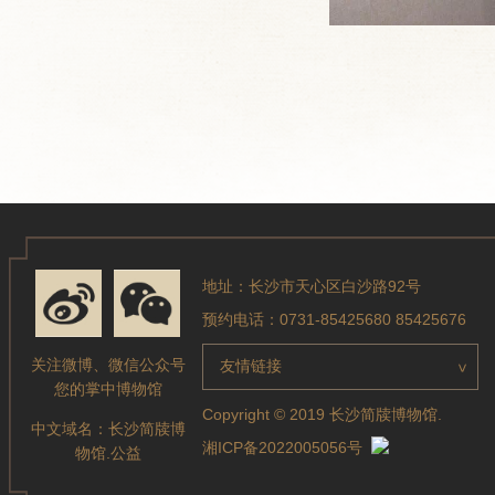
地址：长沙市天心区白沙路92号
预约电话：0731-85425680 85425676
关注微博、微信公众号
友情链接
>
您的掌中博物馆
Copyright © 2019 长沙简牍博物馆.
中文域名：
长沙简牍博
湘ICP备2022005056号
物馆.公益