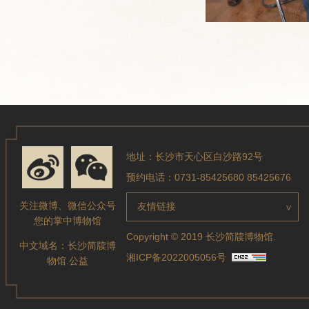
地址：长沙市天心区白沙路92号
预约电话：0731-85425680 85425676
关注微博、微信公众号
友情链接
>
您的掌中博物馆
Copyright © 2019 长沙简牍博物馆.
中文域名：
长沙简牍博
湘ICP备2022005056号
物馆.公益