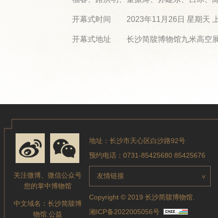
开幕式时间 2023年11月26日 星期天 上
开幕式地址 长沙简牍博物馆九米高空展厅
地址：长沙市天心区白沙路92号
预约电话：0731-85425680 85425676
关注微博、微信公众号
友情链接
>
您的掌中博物馆
Copyright © 2019 长沙简牍博物馆.
中文域名：
长沙简牍博
湘ICP备2022005056号
物馆.公益