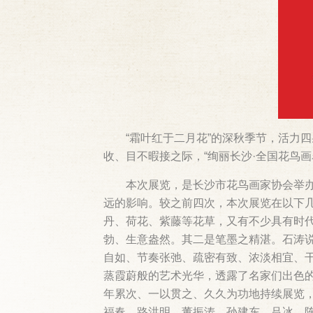
“霜叶红于二月花”的深秋季节，活力
收、目不暇接之际，“绚丽长沙·全国花鸟
本次展览，是长沙市花鸟画家协会举
远的影响。较之前四次，本次展览在以下
丹、荷花、紫藤等花草，又有不少具有时
勃、生意盎然。其二是笔墨之精湛。石涛说
自如、节奏张弛、疏密有致、浓淡相宜、
蒸霞蔚般的艺术光华，透露了名家们出色的
年累次、一以贯之、久久为功地持续展览
福春、路洪明、董振涛、孙建东、吕冰、