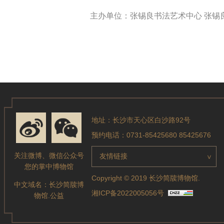
主办单位：张锡良书法艺术中心 张锡
地址：长沙市天心区白沙路92号
预约电话：0731-85425680 85425676
关注微博、微信公众号
友情链接
>
您的掌中博物馆
Copyright © 2019 长沙简牍博物馆.
中文域名：
长沙简牍博
湘ICP备2022005056号
物馆.公益