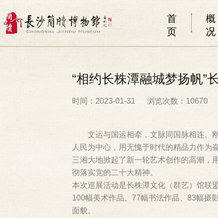
首
概
页
况
“相约长株潭融城梦扬帆”
时间：2023-01-31
浏览次数：10670
文运与国运相牵，文脉同国脉相连。
人民为中心，用无愧于时代的精品力作为
三湘大地掀起了新一轮艺术创作的高潮，
彻落实党的二十大精神。
本次巡展活动是长株潭文化（群艺）馆联
100幅美术作品、77幅书法作品、83
面貌。