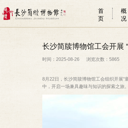
首
概
页
况
长沙简牍博物馆工会开展 
时间：2025-08-26
浏览次数：5865
8月22日，长沙简牍博物馆工会组织开展
中，开启一场兼具趣味与知识的探索之旅