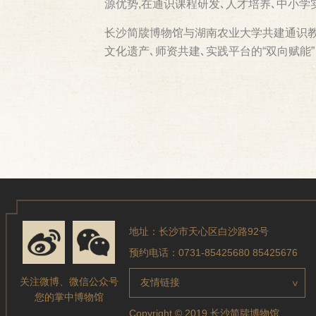
源优势,在通识课程研发､人才培养､中小学
长沙简牍博物馆与湖南农业大学共建通识教
文化遗产､师资共建､实践平台的“双向赋能
地址：长沙市天心区白沙路92号
预约电话：0731-85425680 85425676
关注微博、微信公众号
友情链接
>
您的掌中博物馆
Copyright © 2019 长沙简牍博物馆.