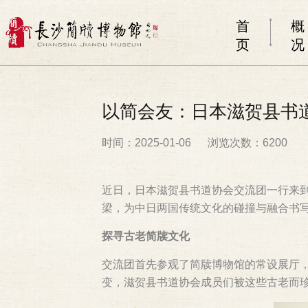
首
概
页
况
以简会友：日本滋贺县书
时间：2025-01-06
浏览次数：6200
近日，日本滋贺县书道协会交流团一行来
梁，为中日两国传统文化的碰撞与融合书
探寻古老简牍文化
交流团首先参观了简牍博物馆的常设展厅
变，滋贺县书道协会成员们被这些古老而