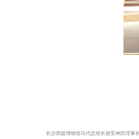
长沙简牍博物馆马代忠馆长接受神田理事