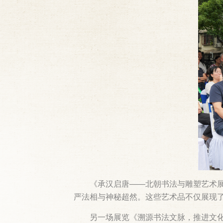
《承汉启唐——北朝书法与雕塑艺术展
严法相与神秘超然。这些艺术品不仅展现
另一场展览《溯源书法文脉，推进文