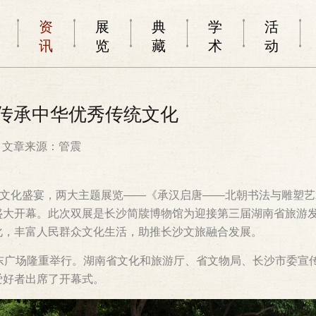
资
展
典
学
活
讯
览
藏
术
动
 传承中华优秀传统文化
文章来源：管震
场文化盛宴，两大主题展览——《承汉启唐——北朝书法与雕塑
盛大开幕。此次双展是长沙简牍博物馆为迎接第三届湖南省旅游
化，丰富人民群众文化生活，助推长沙文旅融合发展。
东广场隆重举行。湖南省文化和旅游厅、省文物局、长沙市委宣
爱好者出席了开幕式。