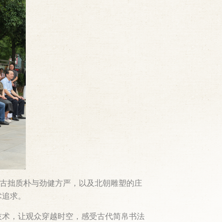
的古拙质朴与劲健方严，以及北朝雕塑的庄
术追求。
技术，让观众穿越时空，感受古代简帛书法