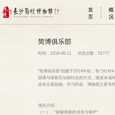
首
概
页
况
简博俱乐部
时间：2018-06-11
浏览次数：52777
“简博俱乐部”创建于2014年初，专门针
授课与体验互动相结合的方式，激发未成年
设有古墓探秘、学习民俗、博物馆之夜等特
项目介绍
（一）、“探秘简牍的清洗与保护”