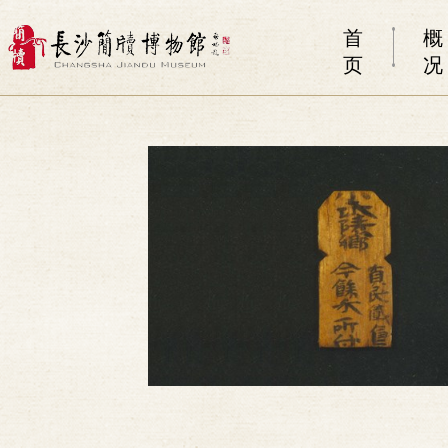
首
概
页
况