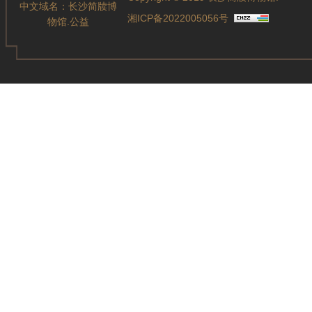
中文域名：
长沙简牍博
湘ICP备2022005056号
物馆.公益