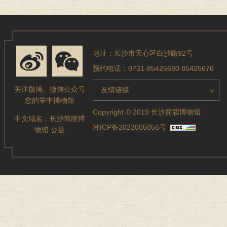
地址：长沙市天心区白沙路92号
预约电话：0731-85425680 85425676
关注微博、微信公众号
友情链接
>
您的掌中博物馆
Copyright © 2019 长沙简牍博物馆.
中文域名：
长沙简牍博
湘ICP备2022005056号
物馆.公益