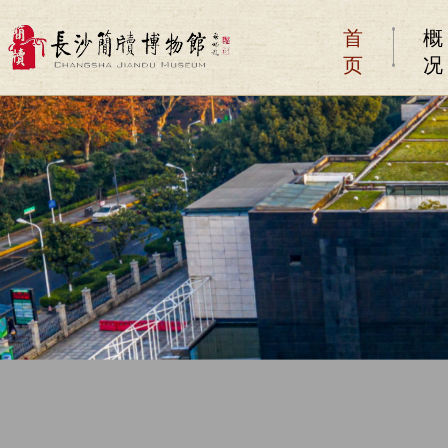
首
概
页
况