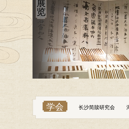
展
览
学会
长沙简牍研究会